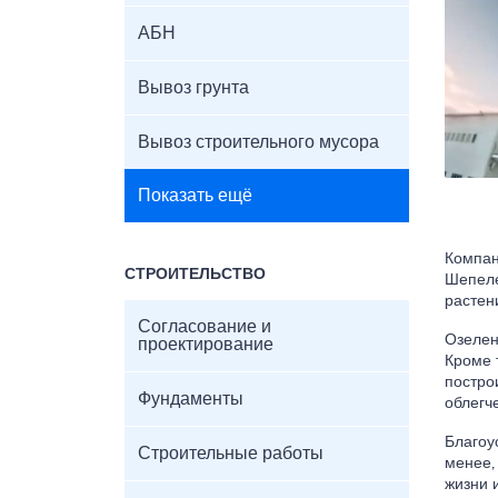
АБН
Вывоз грунта
Вывоз строительного мусора
Показать ещё
Компан
СТРОИТЕЛЬСТВО
Шепеле
растен
Согласование и
Озелен
проектирование
Кроме 
постро
Фундаменты
облегч
Благоу
Строительные работы
менее,
жизни 