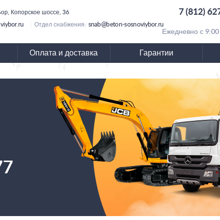
7 (812) 62
ор, Копорское шоссе, 36
viybor.ru
snab@beton-sosnoviybor.ru
Отдел снабжения:
Ежедневно с 9:00
Оплата и доставка
Гарантии
77