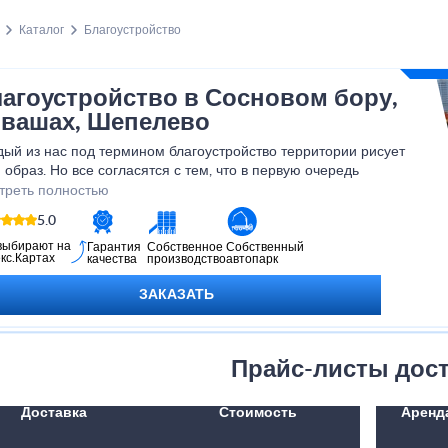
Каталог
Благоустройство
агоустройство в Сосновом бору,
вашах, Шепелево
ый из нас под термином благоустройство территории рисует
 образ. Но все согласятся с тем, что в первую очередь
оустройство территории – это ее озеленение.
треть полностью
5.0
выбирают на
Гарантия
Собственное
Собственный
кс.Картах
качества
производство
автопарк
ЗАКАЗАТЬ
Прайс-листы дос
Доставка
Стоимость
Аренд