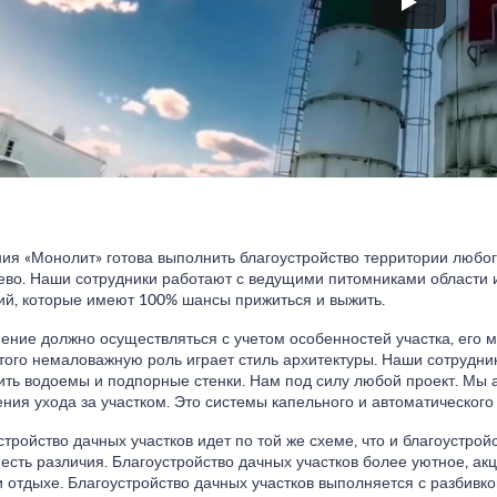
ия «Монолит» готова выполнить благоустройство территории любог
во. Наши сотрудники работают с ведущими питомниками области 
ий, которые имеют 100% шансы прижиться и выжить.
ение должно осуществляться с учетом особенностей участка, его м
того немаловажную роль играет стиль архитектуры. Наши сотрудник
ить водоемы и подпорные стенки. Нам под силу любой проект. Мы 
ения ухода за участком. Это системы капельного и автоматического 
стройство дачных участков идет по той же схеме, что и благоустрой
 есть различия. Благоустройство дачных участков более уютное, ак
и отдыхе. Благоустройство дачных участков выполняется с разбивкой