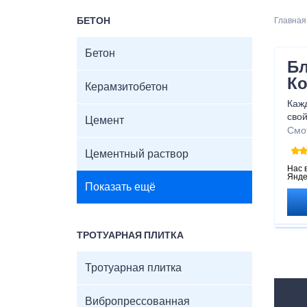
БЕТОН
Главная
Бетон
Бл
Ко
Керамзитобетон
Кажд
свой
Цемент
благ
Смо
Цементный раствор
Нас 
Янде
Показать ещё
ТРОТУАРНАЯ ПЛИТКА
Тротуарная плитка
Вибропрессованная