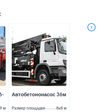
к
6-
Автобетононасос 36м
Автобетононас
9 м
Размер площадки
8x8 м
Размер площадки