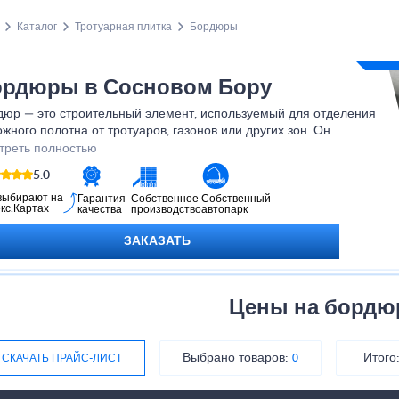
Каталог
Тротуарная плитка
Бордюры
ордюры в Сосновом Бору
дюр — это строительный элемент, используемый для отделения
жного полотна от тротуаров, газонов или других зон. Он
олняет не только декоративную, но и важную функциональную
треть полностью
: удерживает края покрытия, предотвращает сползание грунта и
5.0
спечивает аккуратный внешний вид территории. Благодаря
дюрам пространство становится более структурированным и
выбирают на
Гарантия
Собственное
Собственный
кс.Картах
качества
производство
автопарк
опасным.
ЗАКАЗАТЬ
Цены на борд
Выбрано товаров:
Итого
СКАЧАТЬ ПРАЙС-ЛИСТ
0