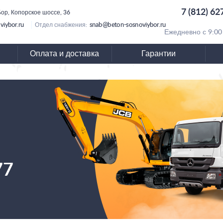
7 (812) 62
ор, Копорское шоссе, 36
viybor.ru
snab@beton-sosnoviybor.ru
Отдел снабжения:
Ежедневно с 9:00
Оплата и доставка
Гарантии
77