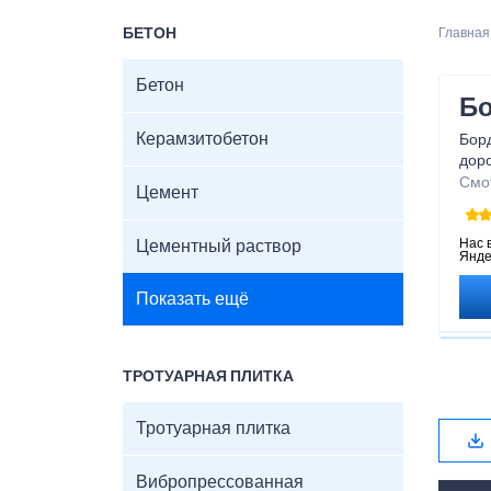
БЕТОН
Главная
Бетон
Б
Керамзитобетон
Бор
доро
вып
Смо
Цемент
роль
обе
бор
Нас 
Цементный раствор
Янде
без
Показать ещё
ТРОТУАРНАЯ ПЛИТКА
Тротуарная плитка
Вибропрессованная