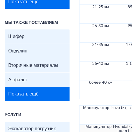
Показать ещё
21-25 км
85
МЫ ТАКЖЕ ПОСТАВЛЯЕМ
26-30 км
95
Шифер
31-35 км
1 0
Ондулин
36-40 км
1 1
Вторичные материалы
Асфальт
более 40 км
Показать ещё
Манипулятор Isuzu (5т, в
УСЛУГИ
Манипулятор Hyundai (7
Экскаватор погрузчик
подд.)