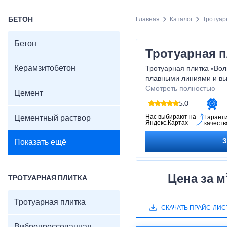
БЕТОН
Главная
Каталог
Тротуар
Бетон
Тротуарная п
Керамзитобетон
Тротуарная плитка «Вол
плавными линиями и вы
создающим эффект движ
Смотреть полностью
Цемент
форме плитка легко сты
5.0
красивое покрытие, усто
перепадам температур.
Нас выбирают на
Цементный раствор
Гарант
Яндекс.Картах
качеств
площадкам декоративны
подходя для дворов, па
Показать ещё
Харак
Размер: 225×112×60
Цена за м
ТРОТУАРНАЯ ПЛИТКА
Толщина: 40–80 мм
Материал: вибропрес
Тротуарная плитка
Прочность: ≥30 МПа
СКАЧАТЬ ПРАЙС-ЛИС
Морозостойкость: F2