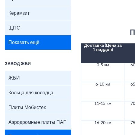
Керамзит
ЩПС
П
Показать ещё
Доставка (Цена за
1 поддон)
ЗАВОД ЖБИ
0-5 км
60
ЖБИ
6-10 км
65
Кольца для колодца
11-15 км
70
Плиты Мобистек
Аэродромные плиты ПАГ
16-20 км
75