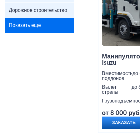
Дорожное строительство
Показать ещё
Манипулято
Isuzu
Вместимость
до 
поддонов
Вылет
до 
стрелы
Грузоподъемнос
от 8 000 руб
ЗАКАЗАТЬ