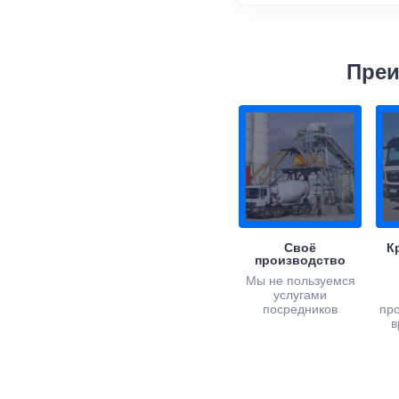
Преи
Своё
К
производство
Мы не пользуемся
услугами
посредников
пр
в