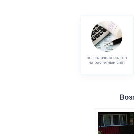
Безналичная оплата
на расчётный счёт
Воз