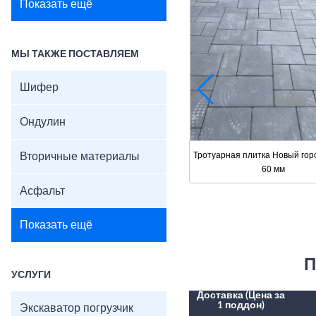
Показать ещё
МЫ ТАКЖЕ ПОСТАВЛЯЕМ
Шифер
Ондулин
Тротуарная плитка Новый го
Вторичные материалы
60 мм
Асфальт
Показать ещё
П
УСЛУГИ
Доставка (Цена за
1 поддон)
Экскаватор погрузчик