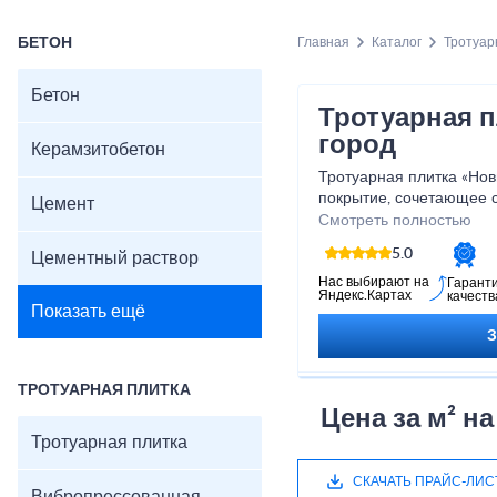
БЕТОН
Главная
Каталог
Тротуар
Бетон
Тротуарная 
город
Керамзитобетон
Тротуарная плитка «Нов
покрытие, сочетающее 
Цемент
прочность. Прямоуголь
Смотреть полностью
аккуратные и гармоничн
5.0
Цементный раствор
нагрузкам и перепадам 
устойчива к морозу, вла
Нас выбирают на
Гарант
Яндекс.Картах
качеств
идеально подходит для 
Показать ещё
зон и пешеходных доро
стильный и ухоженный в
Харак
ТРОТУАРНАЯ ПЛИТКА
Цена за м² н
Размер: 200×100×60
Тротуарная плитка
Толщина: 40–80 мм
Материал: вибропрес
СКАЧАТЬ ПРАЙС-ЛИС