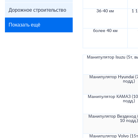
Дорожное строительство
36-40 км
1 1
Показать ещё
более 40 км
Манипулятор Isuzu (5т, в
Манипулятор Hyundai (7
подд.)
Манипулятор КАМАЗ (10т
подд.)
Манипулятор Вездеход (
10 подд.)
Манипулятор Volvo (15т