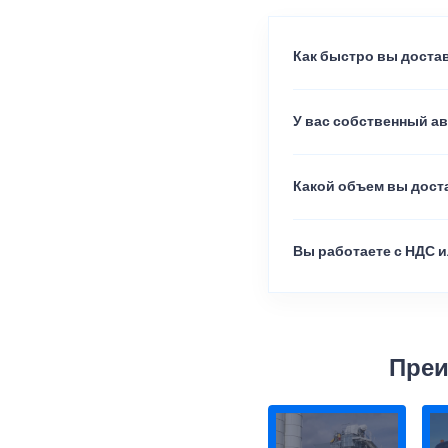
Как быстро вы достав
У вас собственный а
Какой объем вы доста
Вы работаете с НДС и
Преи