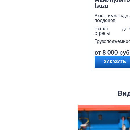
Манипулято
Isuzu
Вместимость
до 
поддонов
Вылет
до 
стрелы
Грузоподъемнос
от 8 000 руб
ЗАКАЗАТЬ
Вид