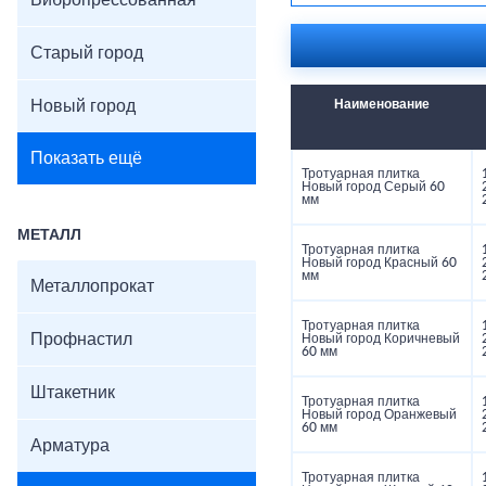
Вибропрессованная
Прочность: ≥30 МПа
Морозостойкость: F2
Цвета: серый, графит
Старый город
Поверхность: гладкая
Новый город
Наименование
Показать ещё
Тротуарная плитка
Новый город Серый 60
мм
МЕТАЛЛ
Тротуарная плитка
Новый город Красный 60
мм
Металлопрокат
Тротуарная плитка
Профнастил
Новый город Коричневый
60 мм
Штакетник
Тротуарная плитка
Новый город Оранжевый
60 мм
Арматура
Тротуарная плитка