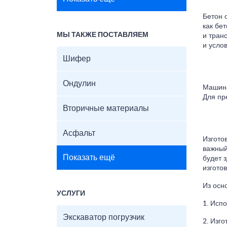
Бетон 
как бе
МЫ ТАКЖЕ ПОСТАВЛЯЕМ
и тран
и усло
Шифер
Ондулин
Машина
Для пр
Вторичные материалы
Асфальт
Изгото
важный
Показать ещё
будет 
изгото
Из осн
УСЛУГИ
1. Исп
Экскаватор погрузчик
2. Изг