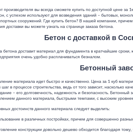
от производителя вы всегда сможете купить по доступной цене за 1
тон, с успехом используют для возведения зданий – бытовых, монол
спортных сооружений. Где купить бетон? В нашей компании, причем
вия доставки вы можете узнать на странице заказа бетона.
Бетон с доставкой в Со
 бетона доставит материал для фундамента в кратчайшие сроки, к
едприятия очень удобно расплачиваться безналом.
Бетонный зав
вление материала идет быстро и качественно. Цена за 1 куб матер
 шаг в процессе строительства, ведь от того зависит, насколько ка
здание – его долговечность, надежность и безопасность. Бетонный 
влением данного материала, быстрыми темпами, с высоким уровнем
овных достоинств данного материала следует выделить:
ользование в различных постройках, причем для совершенно разных
отовление конструкции довольно дешево обходится благодаря тому, 