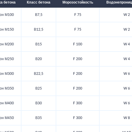
а бетона
Класс бетона
Морозостойкость
Водонепрониц
он М100
В7,5
F 75
W 2
он М150
В12,5
F 75
W 2
он М200
В15
F 100
W 4
он М250
В20
F 200
W 4
он М300
В22,5
F 200
W 6
он М350
В25
F 200
W 6
он М400
В30
F 300
W 6
он М450
В35
F 300
W 8