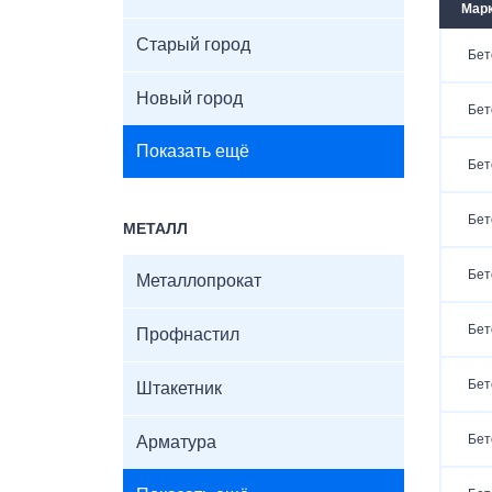
Марк
Старый город
Бет
Новый город
Бет
Показать ещё
Бет
Бет
МЕТАЛЛ
Бет
Металлопрокат
Бет
Профнастил
Бет
Штакетник
Бет
Арматура