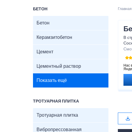
БЕТОН
Главная
Бетон
Бе
Керамзитобетон
В ст
Сос
при
Смо
Цемент
ост
дост
то в
Нас 
Цементный раствор
Янде
Показать ещё
ТРОТУАРНАЯ ПЛИТКА
Тротуарная плитка
Вибропрессованная