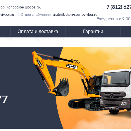
7 (812) 62
ор, Копорское шоссе, 36
viybor.ru
snab@beton-sosnoviybor.ru
Отдел снабжения:
Ежедневно с 9:00
Оплата и доставка
Гарантии
77