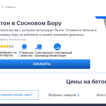
Главная
тон в Сосновом Бору
роительстве с успехом используют бетон. Стоимость бетона в
новому бору за кубометр в нашей компании довольно
емлема. Мы всегда делаем все возможное, чтобы клиенты
треть полностью
ались довольны. Бетонную смесь вы получаете благодаря
5.0
авке бетона миксером. Готовый материал поставляется даже в
ремя, как идет строительство, что очень удобно.
выбирают на
Гарантия
Собственное
Собственный
кс.Картах
качества
производство
автопарк
ЗАКАЗАТЬ
Цены на бето
Выбрано товаров:
Итого
СКАЧАТЬ ПРАЙС-ЛИСТ
0